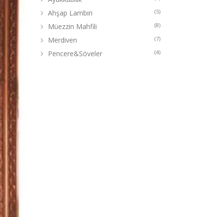
(5)
Ahşap Lambiri
(8)
Müezzin Mahfili
(7)
Merdiven
(4)
Pencere&Söveler