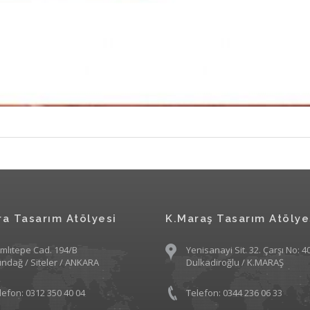
ra Tasarım Atölyesi
K.Maraş Tasarım Atölye
mlıtepe Cad. 194/B
Yenisanayi Sit. 32. Çarşı No: 4
tındağ / Siteler / ANKARA
Dulkadiroğlu / K.MARAŞ
lefon: 0312 350 40 04
Telefon: 0344 236 06 33