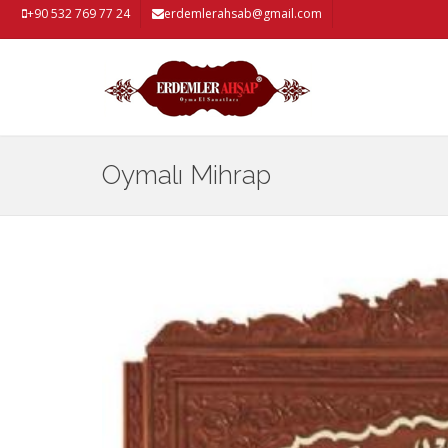
+90 532 769 77 24
erdemlerahsab@gmail.com
Oymalı Mihrap