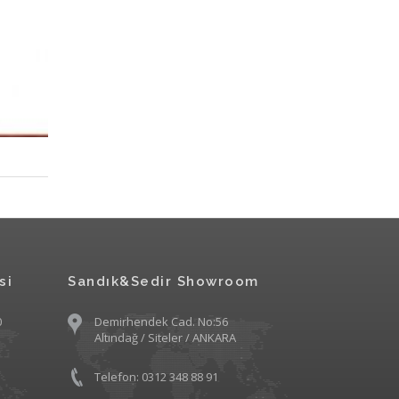
si
Sandık&Sedir Showroom
0
Demirhendek Cad. No:56
Altındağ / Siteler / ANKARA
Telefon: 0312 348 88 91