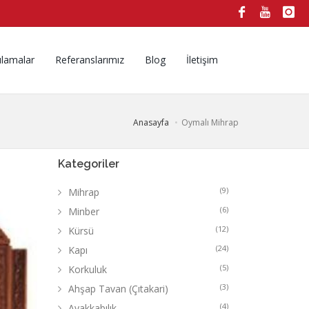
ulamalar
Referanslarımız
Blog
İletişim
Anasayfa
Oymalı Mihrap
Kategoriler
(9)
Mihrap
(6)
Minber
(12)
Kürsü
(24)
Kapı
(5)
Korkuluk
(3)
Ahşap Tavan (Çıtakari)
(4)
Ayakkabılık