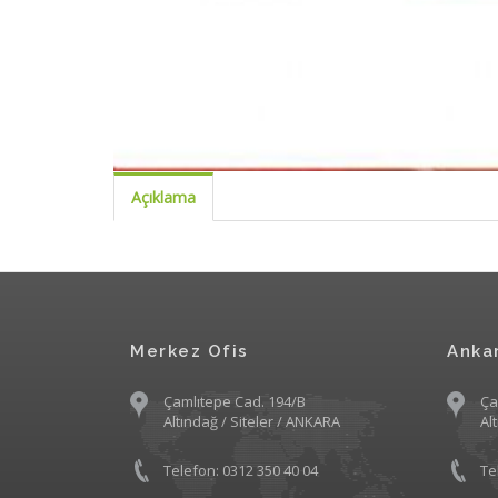
Açıklama
Merkez Ofis
Anka
Çamlıtepe Cad. 194/B
Ça
Altındağ / Siteler / ANKARA
Al
Telefon: 0312 350 40 04
Te